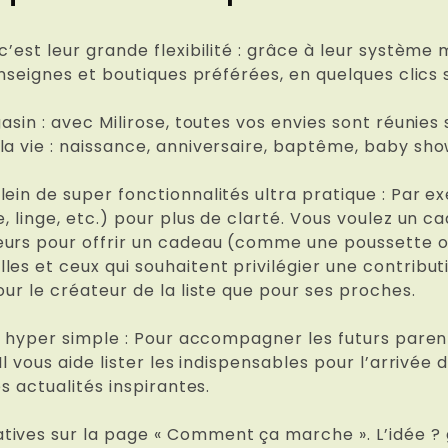
’est leur grande flexibilité : grâce à leur système 
 enseignes et boutiques préférées, en quelques clics
gasin : avec Milirose, toutes vos envies sont réuni
la vie : naissance, anniversaire, baptême, baby sho
ein de super fonctionnalités ultra pratique : Par ex
e, linge, etc.) pour plus de clarté. Vous voulez un 
eurs pour offrir un cadeau (comme une poussette o
es et ceux qui souhaitent privilégier une contribut
our le créateur de la liste que pour ses proches.
te, hyper simple : Pour accompagner les futurs pare
Il vous aide lister les indispensables pour l’arrivée
es actualités inspirantes.
ives sur la page « Comment ça marche ». L’idée ? g