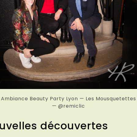
Ambiance Beauty Party Lyon — Les Mousquetettes
— @remiclic
ouvelles découvertes