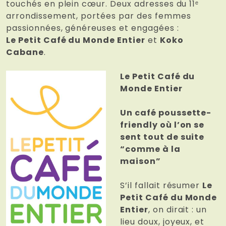
touchés en plein cœur. Deux adresses du 11ᵉ
arrondissement, portées par des femmes
passionnées, généreuses et engagées :
Le Petit Café du Monde Entier
et
Koko
Cabane
.
Le Petit Café du
Monde Entier
Un café poussette-
friendly où l’on se
sent tout de suite
“comme à la
maison”
S’il fallait résumer
Le
Petit Café du Monde
Entier
, on dirait : un
lieu doux, joyeux, et