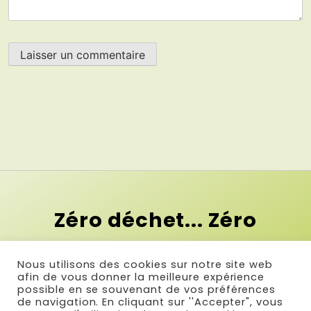
Zéro déchet... Zéro
contrainte !
Nous utilisons des cookies sur notre site web
Et si le premier pas vers le zéro
afin de vous donner la meilleure expérience
possible en se souvenant de vos préférences
déchet c'était la simplicité ?
de navigation. En cliquant sur ''Accepter", vous