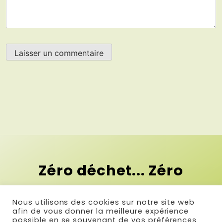
Zéro déchet... Zéro
contrainte !
Nous utilisons des cookies sur notre site web
Et si le premier pas vers le zéro
afin de vous donner la meilleure expérience
possible en se souvenant de vos préférences