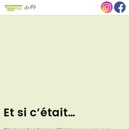
Aller
NU
au
contenu
Et si c’était…