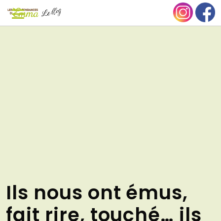
Aller
NU
au
contenu
Ils nous ont émus,
fait rire, touché… ils