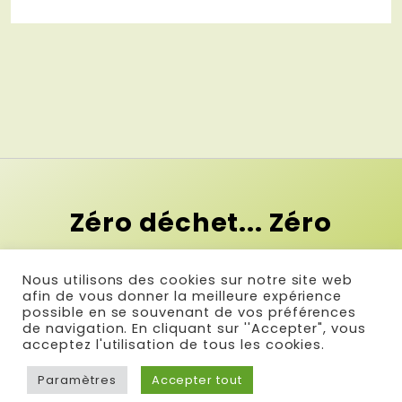
Zéro déchet... Zéro
contrainte !
Nous utilisons des cookies sur notre site web
Et si le premier pas vers le zéro
afin de vous donner la meilleure expérience
possible en se souvenant de vos préférences
déchet c'était la simplicité ?
de navigation. En cliquant sur ''Accepter", vous
acceptez l'utilisation de tous les cookies.
Paramètres
Accepter tout
© Réalisé par Com & Net
-
Infos légales
-
Plan du site