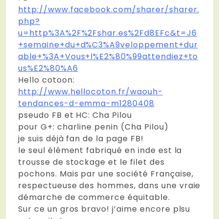
http://www.facebook.com/sharer/sharer.
php?
u=http%3A%2F%2Fshar.es%2Fd8EFc&t=J6
+semaine+du+d%C3%A9veloppement+dur
able+%3A+Vous+l%E2%80%99attendiez+to
us%E2%80%A6
Hello cotoon:
http://www.hellocoton.fr/waouh-
tendances-d-emma-m1280408
pseudo FB et HC: Cha Pilou
pour G+: charline penin (Cha Pilou)
je suis déjà fan de la page FB!
le seul élément fabriqué en inde est la
trousse de stockage et le filet des
pochons. Mais par une société Française,
respectueuse des hommes, dans une vraie
démarche de commerce équitable.
Sur ce un gros bravo! j’aime encore plsu