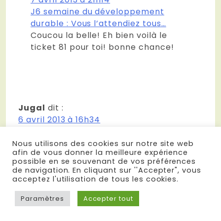
J6 semaine du développement
durable : Vous l’attendiez tous…
Coucou la belle! Eh bien voilà le
ticket 81 pour toi! bonne chance!
Jugal
dit :
6 avril 2013 à 16h34
J6 semaine du développement durable :
Vous l’attendiez tous…
Nous utilisons des cookies sur notre site web
afin de vous donner la meilleure expérience
dans une démarche de commerce
possible en se souvenant de vos préférences
équitable….
de navigation. En cliquant sur ''Accepter", vous
acceptez l'utilisation de tous les cookies.
Paramètres
Accepter tout
emma-tendances-emma
dit :
7 avril 2013 à 21h13