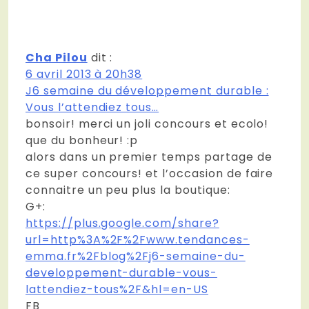
Cha Pilou
dit :
6 avril 2013 à 20h38
J6 semaine du développement durable :
Vous l’attendiez tous…
bonsoir! merci un joli concours et ecolo!
que du bonheur! :p
alors dans un premier temps partage de
ce super concours! et l’occasion de faire
connaitre un peu plus la boutique:
G+:
https://plus.google.com/share?
url=http%3A%2F%2Fwww.tendances-
emma.fr%2Fblog%2Fj6-semaine-du-
developpement-durable-vous-
lattendiez-tous%2F&hl=en-US
FB