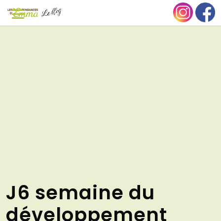
Aller
NU
au
contenu
J6 semaine du
développement