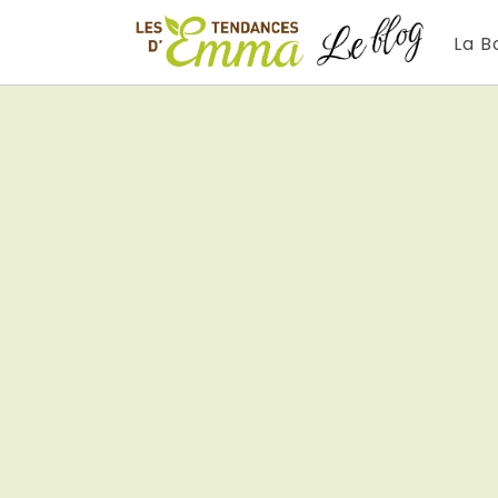
Aller
au
La B
contenu