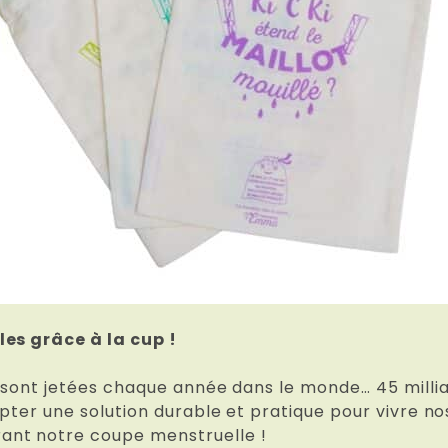
les grâce à la cup !
s sont jetées chaque année dans le monde… 45 millia
opter une solution durable et pratique pour vivre n
nt notre coupe menstruelle !