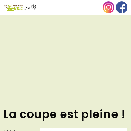
Aller
NU
au
contenu
La coupe est pleine !