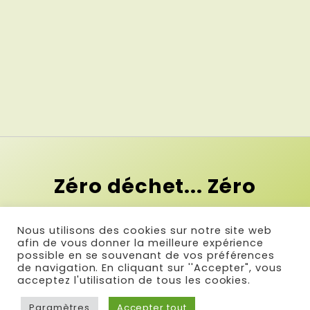
Zéro déchet... Zéro
contrainte !
Nous utilisons des cookies sur notre site web
Et si le premier pas vers le zéro
afin de vous donner la meilleure expérience
possible en se souvenant de vos préférences
déchet c'était la simplicité ?
de navigation. En cliquant sur ''Accepter", vous
acceptez l'utilisation de tous les cookies.
Paramètres
Accepter tout