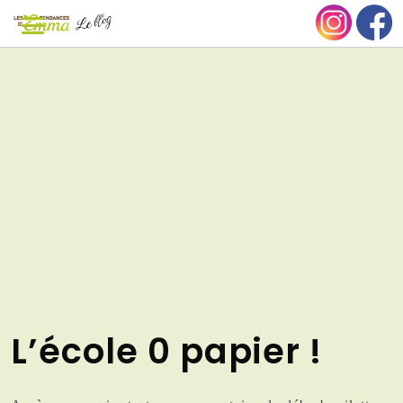
Aller
NU
au
contenu
L’école 0 papier !