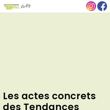
Aller
NU
au
contenu
Les actes concrets
des Tendances