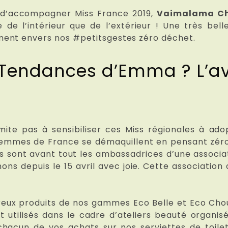
s d’accompagner Miss France 2019,
Vaimalama C
 de l’intérieur que de l’extérieur ! Une très bel
ment envers nos #petitsgestes zéro déchet.
s Tendances d’Emma ? L’a
mite pas à sensibiliser ces Miss régionales à ado
es femmes de France se démaquillent en pensant zér
iss sont avant tout les ambassadrices d’une associa
ns depuis le 15 avril avec joie. Cette associati
breux produits de nos gammes Eco Belle et Eco C
nt utilisés dans le cadre d’ateliers beauté organi
acun de vos achats sur nos serviettes de toile