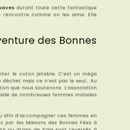
haves
durant toute cette fantastique
le rencontre comme on les aime. Elle
venture des Bonnes
pter le coton jetable. C’est un méga
o déchet mais ce n’est pas le seul… Au
tion que nous soutenons. L’association
on aide de nombreuses femmes malades
hou afin d’accompagner ces femmes en
sés par les Maisons des Bonnes Fées à
tte ou draps de bain sont reversés à