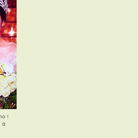
no !
 à