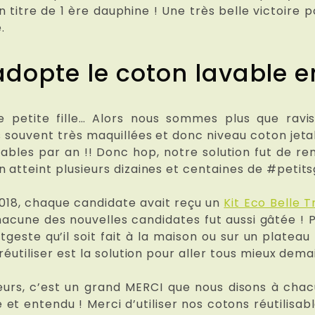
titre de 1 ère dauphine ! Une très belle victoire p
.
opte le coton lavable en 
e petite fille… Alors nous sommes plus que ravi
ès souvent très maquillées et donc niveau coton je
tables par an !! Donc hop, notre solution fut de r
 atteint plusieurs dizaines et centaines de #petits
 2018, chaque candidate avait reçu un
Kit Eco Belle 
hacune des nouvelles candidates fut aussi gâtée ! P
tgeste qu’il soit fait à la maison ou sur un plate
 réutiliser est la solution pour aller tous mieux de
eurs, c’est un grand MERCI que nous disons à cha
et entendu ! Merci d’utiliser nos cotons réutilisab