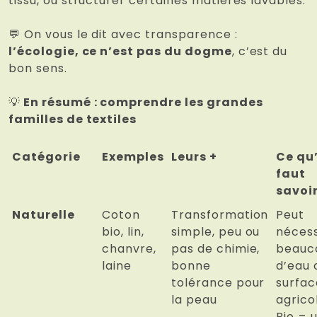
tissu, ou structurer certaines matières lavables.
💬 On vous le dit avec transparence :
l’écologie, ce n’est pas du dogme
, c’est du
bon sens.
💡
En résumé : comprendre les grandes
familles de textiles
Catégorie
Exemples
Leurs +
Ce qu’
faut
savoi
Naturelle
Coton
Transformation
Peut
bio, lin,
simple, peu ou
nécess
chanvre,
pas de chimie,
beauc
laine
bonne
d’eau 
tolérance pour
surfac
la peau
agrico
Bio = 