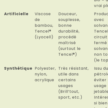
vrai pl
Artificielle
Viscose
Douceur,
Produc
de
souplesse,
avec
bambou,
bonne
solvan
Tencel®
durabilité,
Tence
(Lyocell)
procédé
circuit
maîtrisé
fermé
(surtout le
solvan
Tencel®)
non to
(le top
Synthétique
Polyester,
Très résistant,
Issu d
nylon,
utile dans
pétrol
acrylique
certains
éviter
usages
usage
(Brill’tout,
jetable
sport, etc.)
Intére
si bien