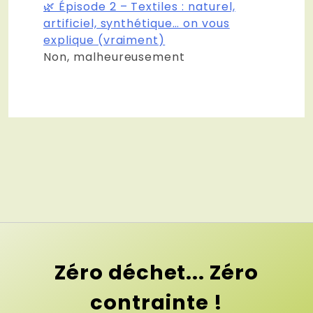
🌿 Épisode 2 – Textiles : naturel,
artificiel, synthétique… on vous
explique (vraiment)
Non, malheureusement
Zéro déchet... Zéro
contrainte !