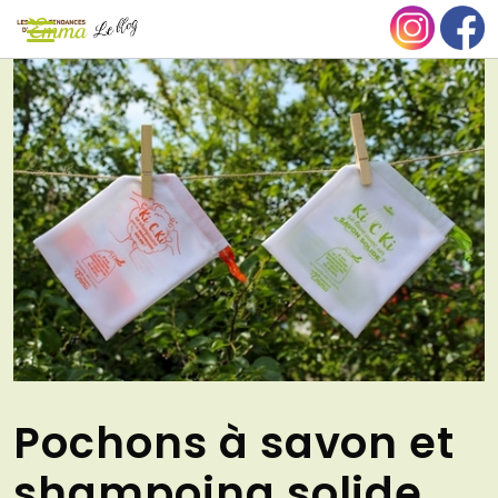
Aller
NU
au
contenu
Pochons à savon et
shampoing solide