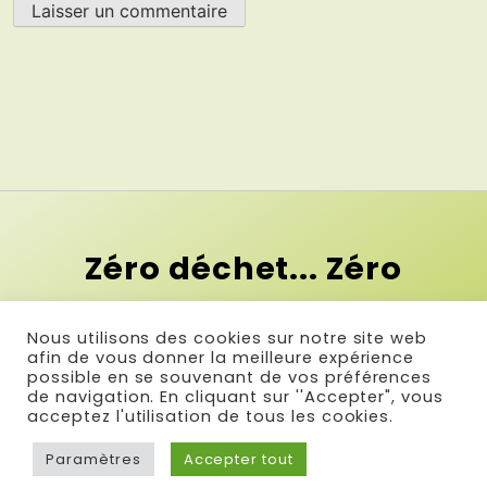
Zéro déchet... Zéro
contrainte !
Nous utilisons des cookies sur notre site web
Et si le premier pas vers le zéro
afin de vous donner la meilleure expérience
possible en se souvenant de vos préférences
déchet c'était la simplicité ?
de navigation. En cliquant sur ''Accepter", vous
acceptez l'utilisation de tous les cookies.
Paramètres
Accepter tout
© Réalisé par Com & Net
-
Infos légales
-
Plan du site