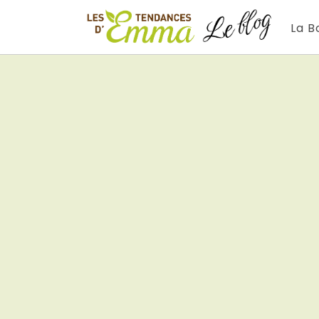
Aller
au
La B
contenu