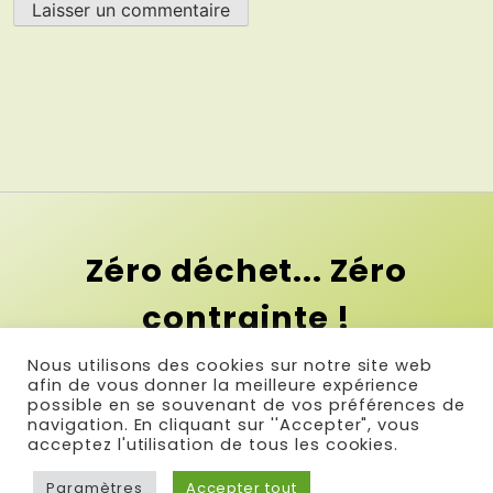
Zéro déchet... Zéro
contrainte !
Et si le premier pas vers le zéro
Nous utilisons des cookies sur notre site web
afin de vous donner la meilleure expérience
déchet c'était la simplicité ?
possible en se souvenant de vos préférences de
navigation. En cliquant sur ''Accepter", vous
acceptez l'utilisation de tous les cookies.
© Réalisé par Com & Net
-
Infos légales
-
Plan du site
Paramètres
Accepter tout