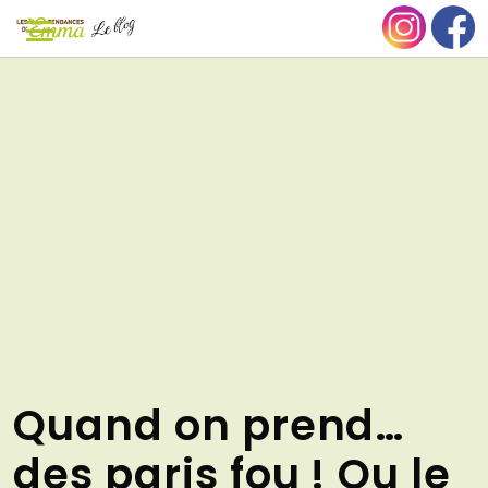
Aller
NU
au
contenu
Quand on prend…
des paris fou ! Ou le