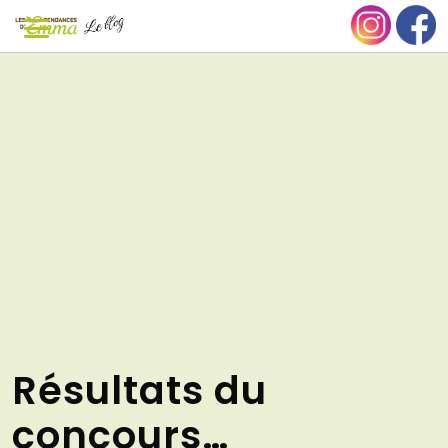
Aller
NU
au
contenu
Résultats du
concours…