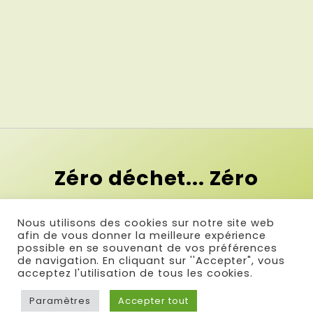
Zéro déchet... Zéro
contrainte !
Nous utilisons des cookies sur notre site web
Et si le premier pas vers le zéro
afin de vous donner la meilleure expérience
possible en se souvenant de vos préférences
déchet c'était la simplicité ?
de navigation. En cliquant sur ''Accepter", vous
acceptez l'utilisation de tous les cookies.
Paramètres
Accepter tout
© Réalisé par Com & Net
-
Infos légales
-
Plan du site