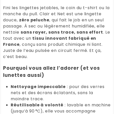
mai 2026
Note
5
Fini les lingettes jetables, le coin du t-shirt ou la
sur 5
Lingettes lunette écologiques Clair et
manche du pull. Clair et Net est une lingette
Net
douce,
zéro peluche
, qui fait le job en un seul
Très doux et toujours sous la main
passage. À sec ou légèrement humidifiée, elle
nettoie
sans rayer, sans trace, sans effort
. Le
Note :
5 / 5
tout avec un
tissu innovant fabriqué en
France
, conçu sans produit chimique ni liant.
(0)
(0)
Juste de l’eau pulsée en circuit fermé. Et ça,
c’est beau.
Elisabeth CAMPOS Y PIZA
(Client vérifié)
–
21 mai 2026
Note
5
Pourquoi vous allez l’adorer (et vos
sur 5
Lingettes lunette écologiques Clair et
lunettes aussi)
Net
Super plus efficaces que les lingettes
Nettoyage impeccable
: pour des verres
remises lors de l’achat de mes
nets et des écrans éclatants, sans la
lunettes
moindre trace.
Réutilisable à volonté
: lavable en machine
Note :
5 / 5
(jusqu’à 90 °C), elle vous accompagne