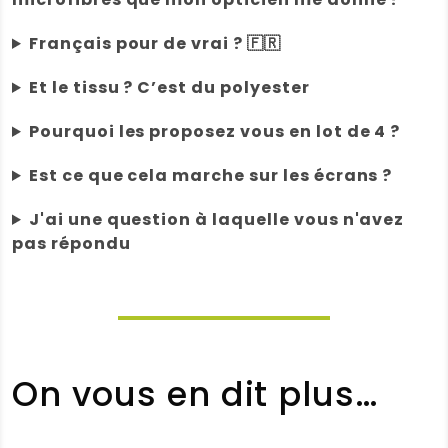
Note :
4 / 5
Français pour de vrai ? 🇫🇷
(0)
(0)
Et le tissu ? C’est du polyester
Danièle MONDET
(Client vérifié)
Pourquoi les proposez vous en lot de 4 ?
–
19 juin 2026
Note
5
sur 5
Lingettes lunette écologiques Clair et
Est ce que cela marche sur les écrans ?
Net
Matière très efficace pour les
J'ai une question à laquelle vous n'avez
lunettes et les écrans. Tout le monde
pas répondu
a eu le sien !
Note :
5 / 5
(0)
(0)
On vous en dit plus…
Vanessa Martin
(Client vérifié)
–
19 juin 2026
Note
5
sur 5