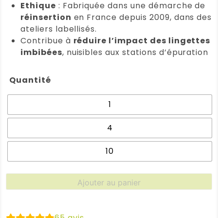
Ethique
: Fabriquée dans une démarche de
réinsertion
en France depuis 2009, dans des
ateliers labellisés.
Contribue à
réduire l’impact des lingettes
imbibées
, nuisibles aux stations d’épuration
Quantité
1
4
10
quantité
Ajouter au panier
de
Lingettes
lunette
65
avis