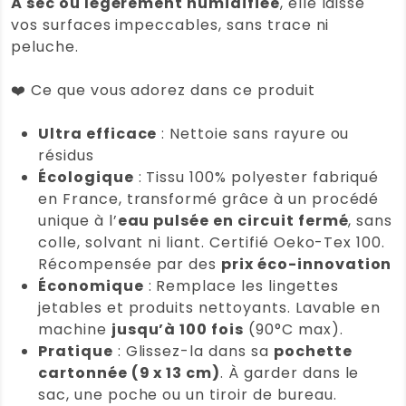
À sec ou légèrement humidifiée
, elle laisse
vos surfaces impeccables, sans trace ni
peluche.
❤️ Ce que vous adorez dans ce produit
Ultra efficace
: Nettoie sans rayure ou
résidus
Écologique
: Tissu 100% polyester fabriqué
en France, transformé grâce à un procédé
unique à l’
eau pulsée en circuit fermé
, sans
colle, solvant ni liant. Certifié Oeko-Tex 100.
Récompensée par des
prix éco-innovation
Économique
: Remplace les lingettes
jetables et produits nettoyants. Lavable en
machine
jusqu’à 100 fois
(90°C max).
Pratique
: Glissez-la dans sa
pochette
cartonnée (9 x 13 cm)
. À garder dans le
sac, une poche ou un tiroir de bureau.