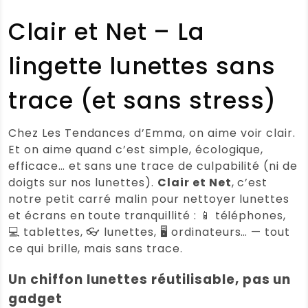
Lingettes lunette écologiques Clair et
Net
Clair et Net – La
Format très pratique pour les verres
de lunettes, et nettoyage très
lingette lunettes sans
efficace
trace (et sans stress)
Note :
5 / 5
(0)
(0)
Chez Les Tendances d’Emma, on aime voir clair.
Et on aime quand c’est simple, écologique,
Françoise Gleyze
(Client
efficace… et sans une trace de culpabilité (ni de
vérifié)
–
29 mai 2026
Note
5
doigts sur nos lunettes).
Clair et Net
, c’est
sur 5
Lingettes lunette écologiques Clair et
notre petit carré malin pour nettoyer lunettes
Net
et écrans en toute tranquillité : 📱 téléphones,
💻 tablettes, 👓 lunettes, 🖥 ordinateurs… — tout
Note :
5 / 5
ce qui brille, mais sans trace.
(0)
(0)
Un chiffon lunettes réutilisable, pas un
gadget
Danièle C.
(Client vérifié)
–
25