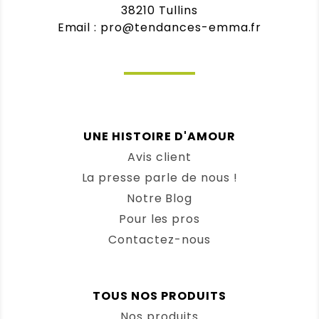
Net
38210 Tullins
Email : pro@tendances-emma.fr
Note :
5 / 5
(0)
(0)
Paulette
(Client vérifié)
–
14
novembre 2025
Note
5
sur 5
Lingettes lunette écologiques Clair et
UNE HISTOIRE D'AMOUR
Net
Avis client
La presse parle de nous !
Note :
5 / 5
Notre Blog
(0)
(0)
Pour les pros
Contactez-nous
STÉPHANIE MARIOT
(Client
vérifié)
–
13 novembre 2025
Note
5
sur 5
Lingettes lunette écologiques Clair et
TOUS NOS PRODUITS
Net
Nos produits