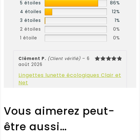
5 étoiles
86%
4 étoiles
12%
3 étoiles
1%
2 étoiles
0%
1 étoile
0%
Clément P.
(Client vérifié)
–
6
août 2026
Note
5
sur 5
Lingettes lunette écologiques Clair et
Net
Note :
5 / 5
Vous aimerez peut-
(0)
(0)
être aussi…
Sylvie P.
(Client vérifié)
–
4
août 2026
Note
5
sur 5