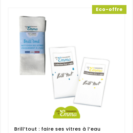
Lingettes lunette écologiques Clair et
Net
Eco-offre
Très bien, je recommande !
Note :
5 / 5
(0)
(0)
Anonyme
(Client vérifié)
–
2
août 2026
Note
4
sur 5
Lingettes lunette écologiques Clair et
Net
Très bien mais en plus petit format
ce serait encore mieux !
Note :
4 / 5
(0)
(0)
Brill’tout : faire ses vitres à l’eau
Poncet
(Client vérifié)
–
30