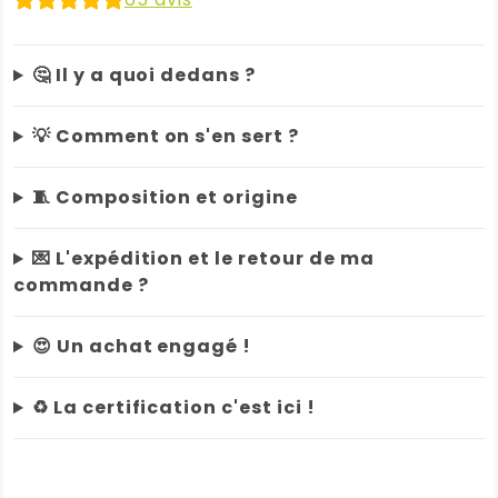
écologiques
Clair
et
🤔 Il y a quoi dedans ?
Net
💡 Comment on s'en sert ?
🧵 Composition et origine
💌 L'expédition et le retour de ma
commande ?
😍 Un achat engagé !
♻️ La certification c'est ici !