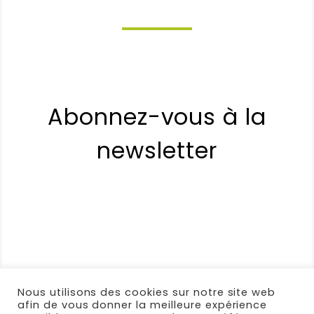
Net
Pratique !
Note :
5 / 5
(0)
(0)
Abonnez-vous à la
Christiane
(Client vérifié)
–
7
octobre 2025
Note
5
sur 5
newsletter
Lingettes lunette écologiques Clair et
Net
Un petit prix pour des lingettes qui
nettoient parfaitement sans aucun
produit supplémentaire.
Magique !
Note :
5 / 5
(0)
(0)
Nous utilisons des cookies sur notre site web
afin de vous donner la meilleure expérience