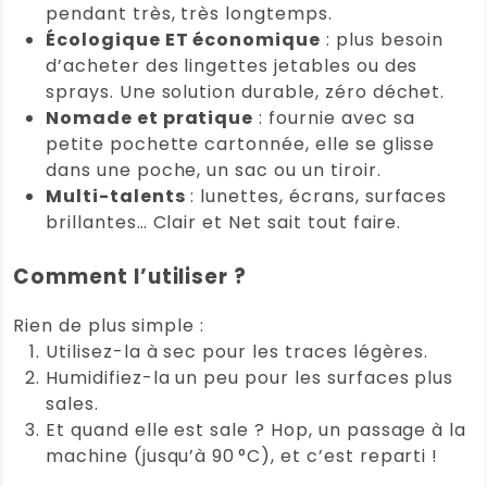
pendant très, très longtemps.
(0)
(0)
Écologique ET économique
: plus besoin
d’acheter des lingettes jetables ou des
Anonyme
(Client vérifié)
–
24
sprays. Une solution durable, zéro déchet.
avril 2026
Note
5
Nomade et pratique
: fournie avec sa
sur 5
Lingettes lunette écologiques Clair et
petite pochette cartonnée, elle se glisse
Net
dans une poche, un sac ou un tiroir.
Convaincu par l’achat de 2 lingettes,
Multi-talents
: lunettes, écrans, surfaces
ma femme et moi, j’en ai repris 4
brillantes… Clair et Net sait tout faire.
pour mes enfants, parce que quand
c’est bien, on partage et c’est le cas.
Comment l’utiliser ?
Très efficace et pas que sur des
verres de lunettes…Le passage en
Rien de plus simple :
machine n’altère en rien le produit,
Utilisez-la à sec pour les traces légères.
donc parfait.
Humidifiez-la un peu pour les surfaces plus
sales.
Note :
5 / 5
Et quand elle est sale ? Hop, un passage à la
(0)
(0)
machine (jusqu’à 90 °C), et c’est reparti !