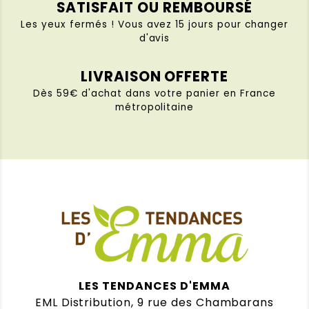
Net
SATISFAIT OU REMBOURSÉ
Les yeux fermés ! Vous avez 15 jours pour changer
Note :
5 / 5
d'avis
(0)
(0)
LIVRAISON OFFERTE
Dès 59€ d'achat dans votre panier en France
Monique PREVOT
(Client
métropolitaine
vérifié)
–
10 janvier 2026
Note
5
sur 5
Lingettes lunette écologiques Clair et
Net
Tout est conforme à mes attentes
Note :
5 / 5
(0)
(0)
Françoise Gleyze
(Client
vérifié)
–
2 janvier 2026
Note
5
LES TENDANCES D'EMMA
sur 5
Lingettes lunette écologiques Clair et
EML Distribution, 9 rue des Chambarans