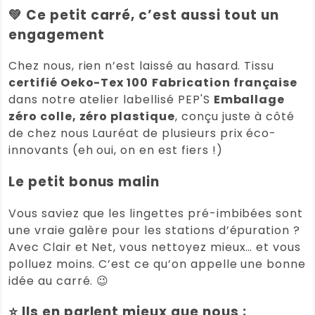
💚
Ce petit carré, c’est aussi tout un
Anne Eulo
(Client vérifié)
–
18
avril 2026
engagement
Note
5
sur 5
Lingettes lunette écologiques Clair et
Chez nous, rien n’est laissé au hasard. Tissu
Net
certifié Oeko-Tex 100
Fabrication française
Très bien emballés et efficaces,je
dans notre atelier labellisé PEP'S
Emballage
suis ravie, merci beaucoup
zéro colle, zéro plastique
, conçu juste à côté
Note :
5 / 5
de chez nous Lauréat de plusieurs prix éco-
innovants (eh oui, on en est fiers !)
(0)
(0)
Le petit bonus malin
chantal A.
(Client vérifié)
–
28
Vous saviez que les lingettes pré-imbibées sont
mars 2026
Note
5
sur 5
une vraie galère pour les stations d’épuration ?
Lingettes lunette écologiques Clair et
Avec Clair et Net, vous nettoyez mieux… et vous
Net
polluez moins. C’est ce qu’on appelle une bonne
Je ls utilise depuis longtemps
idée au carré. 😉
Note :
5 / 5
⭐ Ils en parlent mieux que nous :