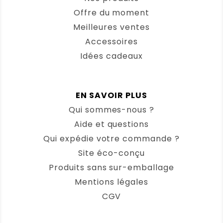
Note :
5 / 5
Offre du moment
Meilleures ventes
(0)
(0)
Accessoires
Idées cadeaux
Sylvie C.
(Client vérifié)
–
6
novembre 2025
Note
5
sur 5
Lingettes lunette écologiques Clair et
Net
EN SAVOIR PLUS
Facile d’utilisation. Mes verres de
Qui sommes-nous ?
lunettes sont vite propres.
Aide et questions
Note :
5 / 5
Qui expédie votre commande ?
Site éco-conçu
(0)
(0)
Produits sans sur-emballage
Mentions légales
Angélique MILLAC
(Client
vérifié)
–
2 novembre 2025
CGV
Note
5
sur 5
Lingettes lunette écologiques Clair et