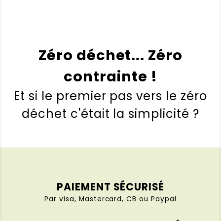
(0)
(0)
Viviane
(Client vérifié)
–
19
Zéro déchet... Zéro
février 2026
Note
5
sur 5
Lingettes lunette écologiques Clair et
contrainte !
Net
Et si le premier pas vers le zéro
génial ces lingettes sont
exceptionnelles je n’ai jamais eu des
déchet c'était la simplicité ?
lunettes aussi propres au quotidien
Note :
5 / 5
(0)
(0)
PAIEMENT SÉCURISÉ
Anonyme
(Client vérifié)
–
24
janvier 2026
Note
5
Par visa, Mastercard, CB ou Paypal
sur 5
Lingettes lunette écologiques Clair et