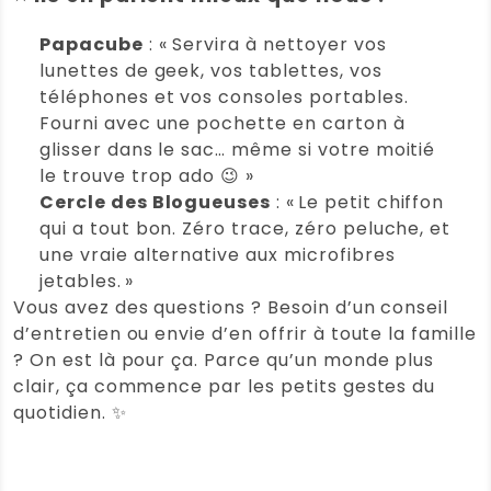
(0)
(0)
Papacube
: « Servira à nettoyer vos
lunettes de geek, vos tablettes, vos
Christine J.
(Client vérifié)
–
20
téléphones et vos consoles portables.
mars 2026
Note
5
sur 5
Fourni avec une pochette en carton à
Lingettes lunette écologiques Clair et
glisser dans le sac… même si votre moitié
Net
le trouve trop ado 😉 »
Très efficaces
Cercle des Blogueuses
: « Le petit chiffon
qui a tout bon. Zéro trace, zéro peluche, et
Note :
5 / 5
une vraie alternative aux microfibres
(0)
(0)
jetables. »
Vous avez des questions ? Besoin d’un conseil
d’entretien ou envie d’en offrir à toute la famille
Caroline L.
(Client vérifié)
–
1
mars 2026
? On est là pour ça. Parce qu’un monde plus
Note
5
sur 5
clair, ça commence par les petits gestes du
Lingettes lunette écologiques Clair et
quotidien. ✨
Net
Très efficace !
Note :
5 / 5