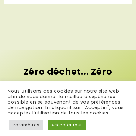
Zéro déchet... Zéro
contrainte !
Nous utilisons des cookies sur notre site web
Et si le premier pas vers le zéro
afin de vous donner la meilleure expérience
possible en se souvenant de vos préférences
déchet c'était la simplicité ?
de navigation. En cliquant sur ''Accepter", vous
acceptez l'utilisation de tous les cookies.
Paramètres
Accepter tout
© Réalisé par Com & Net
-
Infos légales
-
Plan du site