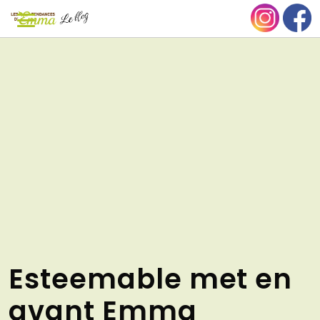
Aller
NU
au
contenu
Esteemable met en
avant Emma