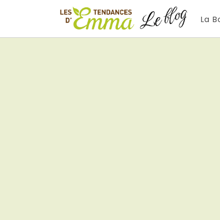
Aller
au
La B
contenu