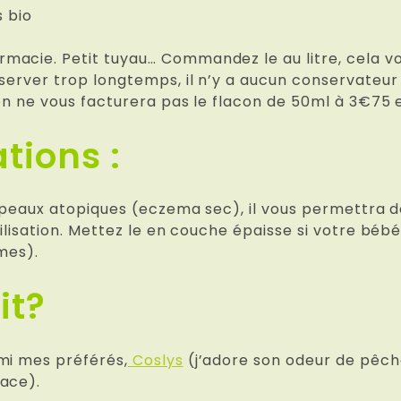
s bio
macie. Petit tuyau… Commandez le au litre, cela vo
server trop longtemps, il n’y a aucun conservateur 
on ne vous facturera pas le flacon de 50ml à 3€75 e
ations :
s peaux atopiques (eczema sec), il vous permettra d
ilisation. Mettez le en couche épaisse si votre bébé
mes).
ait?
mi mes préférés,
Coslys
(j’adore son odeur de pêc
cace).