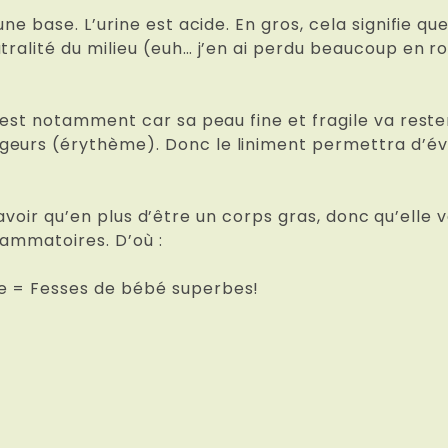
une base. L’urine est acide. En gros, cela signifie qu
ralité du milieu (euh… j’en ai perdu beaucoup en rout
c’est notamment car sa peau fine et fragile va reste
eurs (érythème). Donc le liniment permettra d’évit
aut savoir qu’en plus d’être un corps gras, donc qu’el
flammatoires. D’où :
e = Fesses de bébé superbes!