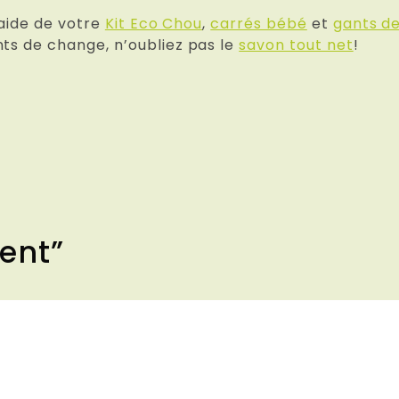
l’aide de votre
Kit Eco Chou
,
carrés bébé
et
gants d
nts de change, n’oubliez pas le
savon tout net
!
ment
”