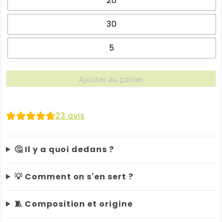
20
30
5
quantité
Ajouter au panier
de
Gants
lingette
23
avis
bébé
🤔 Il y a quoi dedans ?
💡 Comment on s'en sert ?
🧵 Composition et origine