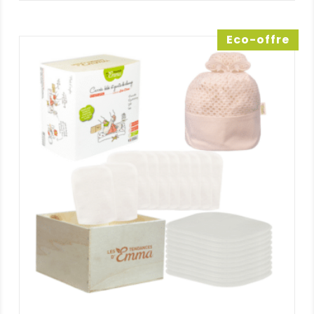
prix :
septembre 2025
Note
5
12,45 €
sur 5
Gants lingette bébé
à
Eco-offre
Troisième fois que j’en commande et
69,00 €
je suis toujours ravie de ce produit.
Douceur et durabilité au rendez-
vous!
Note :
5 / 5
(0)
(0)
Michèle Lision
(Client vérifié)
–
10 septembre 2025
Note
5
sur 5
Gants lingette bébé
Quel plaisir que d’être choyée par
Emma.
Note :
5 / 5