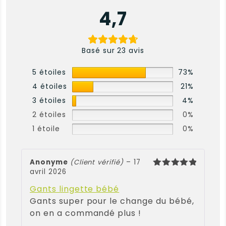
4,7
Basé sur 23 avis
5 étoiles
73%
4 étoiles
21%
3 étoiles
4%
2 étoiles
0%
1 étoile
0%
Anonyme
(Client vérifié)
–
17
avril 2026
Note
5
sur 5
Gants lingette bébé
Gants super pour le change du bébé,
on en a commandé plus !