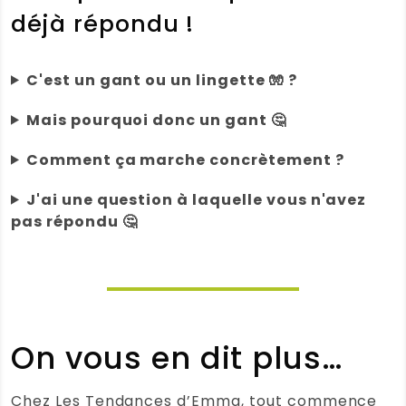
Nous sommes très satisfait de notre
déjà répondu !
commande. Je projètes de
commander à nouveau.
C'est un gant ou un lingette 🧤 ?
Note :
5 / 5
Mais pourquoi donc un gant 🤔
(0)
(0)
Comment ça marche concrètement ?
laora kerautret
(Client vérifié)
J'ai une question à laquelle vous n'avez
–
20 mars 2025
Note
5
sur 5
pas répondu 🤔
Gants lingette bébé
Gants lingette bébé : 5 gants de
change
Note :
5 / 5
(0)
(0)
On vous en dit plus…
Catherine DELLA VALLE
(Client
Chez Les Tendances d’Emma, tout commence