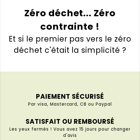
un crochet.
Zéro déchet... Zéro
Note :
4 / 5
contrainte !
(0)
(0)
Et si le premier pas vers le zéro
Séverine LÜTHI
–
3 décembre
déchet c'était la simplicité ?
2020
Note
5
sur 5
Gants lingette bébé
J’ai commandé le gant de change en
eucalyptus, ils sont incroyablement
doux!! J’attends de voir dans le
temps s’ils résistent mais je suis
PAIEMENT SÉCURISÉ
conquise!
Par visa, Mastercard, CB ou Paypal
Note :
5 / 5
SATISFAIT OU REMBOURSÉ
(0)
(0)
Les yeux fermés ! Vous avez 15 jours pour changer
d'avis
Audrey Humbert-Carré
–
6