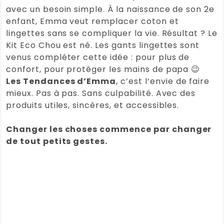
vérifié)
–
25 octobre 2023
Note
5
avec un besoin simple. À la naissance de son 2e
sur 5
Gants lingette bébé
enfant, Emma veut remplacer coton et
Je suis très satisfaite de ces gants en
lingettes sans se compliquer la vie. Résultat ? Le
eucalyptus . C’est la matière
Kit Eco Chou est né. Les gants lingettes sont
écologique la plus douce pour la
venus compléter cette idée : pour plus de
peau à ma connaissance. J’en suis
confort, pour protéger les mains de papa 😉
très satisfaite et recommandé ce
Les Tendances d’Emma
, c’est l’envie de faire
produit
mieux. Pas à pas. Sans culpabilité. Avec des
produits utiles, sincères, et accessibles.
Note :
5 / 5
Changer les choses commence par changer
(0)
(0)
de tout petits
gestes.
Lara Merenda
–
28 juin 2021
Note
4
Gants lingette bébé
sur 5
Très doux mais il manque juste un
petit détail, ça serait bien d’avoir les
attaches pour suspendre le gant à