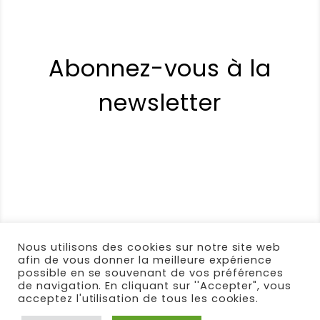
marie MARCELLIN
–
10 octobre
2018
Note
4
sur 5
Gants lingette bébé
J’ai testé les 3 qualités, l’eucalyptus
Abonnez-vous à la
à ma préférence. Mes filles ont
adopté ces gants,que nous
newsletter
utilisons,pour le demaquilage. L’une,
grande voyageuse,n’a plus besoin de
prévoir des stocks de disques à
demaquiller ! (Travaillant comme
humanitaire,elle est souvent loin des
commerces…).elle va tester la
cup,pour alléger encore plus ses
bagages et réduire aussi ses déchets.
Comme d’autres avant moi,j’aimerais
Nous utilisons des cookies sur notre site web
afin de vous donner la meilleure expérience
bien un joli kit,gants +pochette+filet…
possible en se souvenant de vos préférences
Merci,
de navigation. En cliquant sur ''Accepter", vous
acceptez l'utilisation de tous les cookies.
Note :
4 / 5