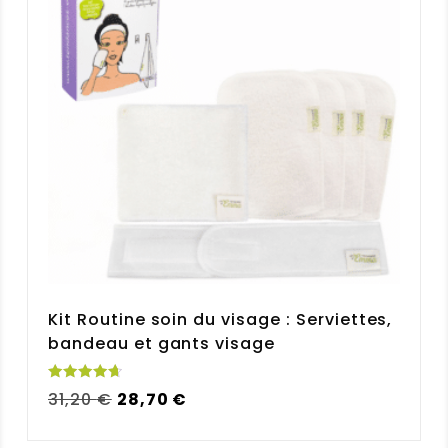
Kit Routine soin du visage : Serviettes,
bandeau et gants visage
Note
Le
Le
31,20
€
28,70
€
4.75
sur 5
prix
prix
initial
actuel