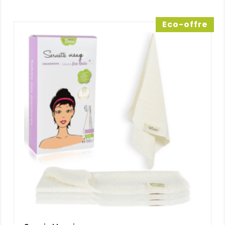
était :
est :
31,20 €.
28,70 €.
Eco-offre