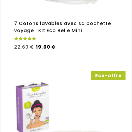
7 Cotons lavables avec sa pochette
voyage : Kit Eco Belle Mini
Note
Le
Le
22,60
€
19,00
€
4.92
sur 5
prix
prix
initial
actuel
était :
est :
22,60 €.
19,00 €.
Eco-offre