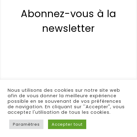
Abonnez-vous à la
newsletter
Nous utilisons des cookies sur notre site web
afin de vous donner la meilleure expérience
possible en se souvenant de vos préférences
de navigation. En cliquant sur ''Accepter", vous
acceptez l'utilisation de tous les cookies.
🌱 © Conçu avec soin et bon sens par Com & Net
-
Paramètres
Accepter tout
Infos légales
-
Plan du site