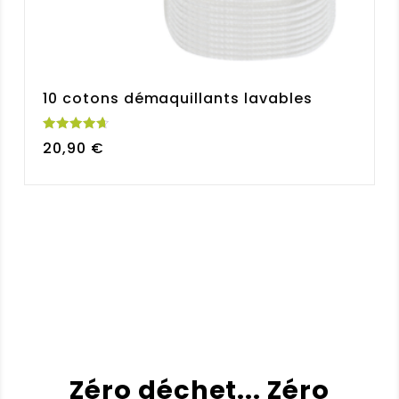
10 cotons démaquillants lavables
Note
20,90
€
4.75
sur 5
Zéro déchet... Zéro