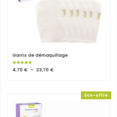
Gants de démaquillage
Note
Plage
4,70
€
–
23,70
€
4.90
sur 5
de
prix :
4,70 €
à
Eco-offre
23,70 €