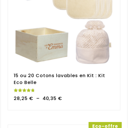
15 ou 20 Cotons lavables en Kit : Kit
Eco Belle
Note
Plage
28,25
€
–
40,35
€
4.77
sur 5
de
prix :
28,25 €
à
Eco-offre