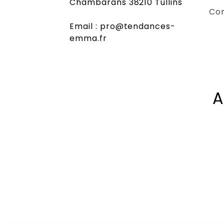
Chambarans 38210 Tullins
Co
Email : pro@tendances-
emma.fr
A