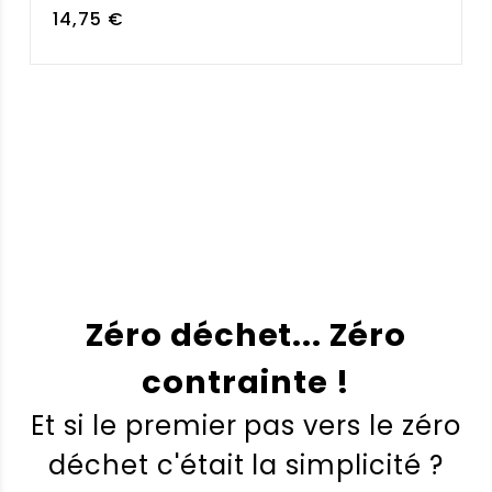
Note
14,75
€
5.00
sur 5
Zéro déchet... Zéro
contrainte !
Et si le premier pas vers le zéro
déchet c'était la simplicité ?