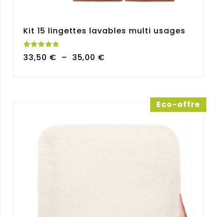
Kit 15 lingettes lavables multi usages
Note
Plage
33,50
€
–
35,00
€
4.85
sur 5
de
prix :
33,50 €
à
Eco-offre
35,00 €