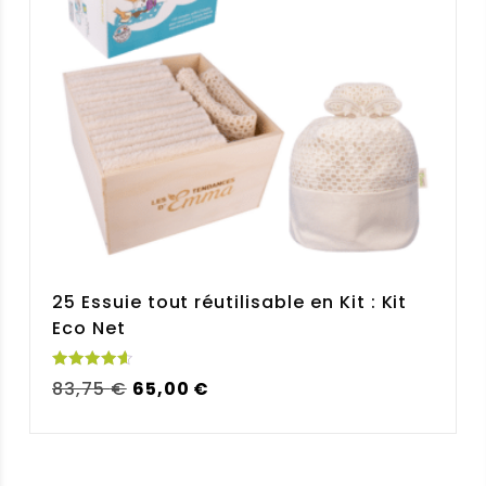
25 Essuie tout réutilisable en Kit : Kit
Eco Net
Note
Le
Le
83,75
€
65,00
€
4.68
sur 5
prix
prix
initial
actuel
était :
est :