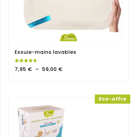
Essuie-mains lavables
Note
Plage
7,95
€
–
59,00
€
4.73
sur 5
de
prix :
7,95 €
à
Eco-offre
59,00 €