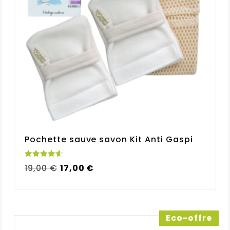
Pochette sauve savon Kit Anti Gaspi
Note
Le
Le
19,00
€
17,00
€
4.67
sur 5
prix
prix
initial
actuel
était :
est :
19,00 €.
17,00 €.
Eco-offre