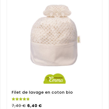
Filet de lavage en coton bio
Note
Le
Le
7,40
€
6,40
€
4.88