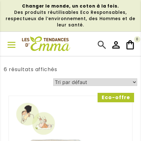
Aller
Changer le monde, un coton à la fois.
au
Des produits réutilisables Eco Responsables,
contenu
respectueux de l’environnement, des Hommes et de
leur santé.
0
NU
6 résultats affichés
Eco-offre