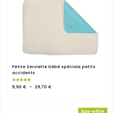
Petite Serviette bébé spéciale petits
accidents
Note
Plage
9,90
€
–
29,70
€
4.92
sur 5
de
prix :
9,90 €
à
Eco-offre