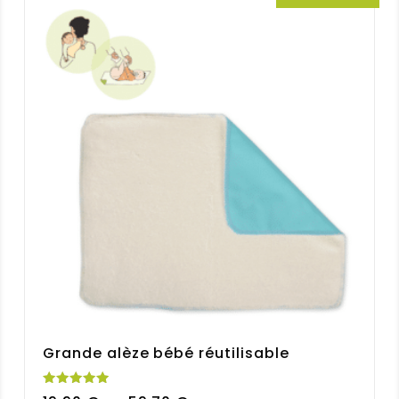
29,70 €
Grande alèze bébé réutilisable
Note