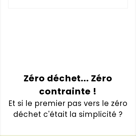
sur 5
prix
prix
initial
actuel
était :
est :
7,40 €.
6,40 €.
Zéro déchet... Zéro
contrainte !
Et si le premier pas vers le zéro
déchet c'était la simplicité ?