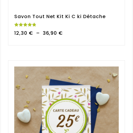
Savon Tout Net Kit Ki C ki Détache
Note
Plage
12,30
€
–
36,90
€
4.85
sur 5
de
prix :
12,30 €
à
36,90 €