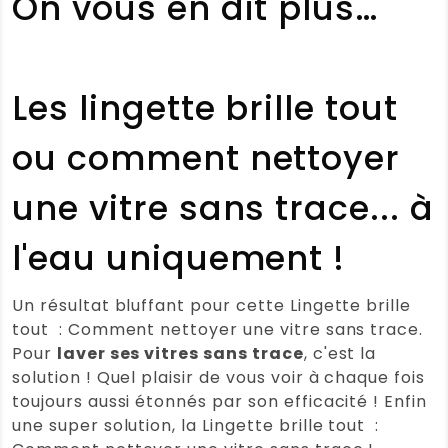
On vous en dit plus…
Paulette
(Client vérifié)
–
14
novembre 2025
Note
5
Les lingette brille tout
sur 5
Brill’tout : faire ses vitres à l’eau
ou comment nettoyer
Note :
5 / 5
(0)
(0)
une vitre sans trace... à
STÉPHANIE MARIOT
(Client
l'eau uniquement !
vérifié)
–
13 novembre 2025
Note
5
sur 5
Brill’tout : faire ses vitres à l’eau
Un résultat bluffant pour cette Lingette brille
très efficace je m’en sers
tout : Comment nettoyer une vitre sans trace.
essentiellement pour la vitre de ma
Pour
laver ses vitres sans trace
, c'est la
salle de bain.
solution ! Quel plaisir de vous voir à chaque fois
toujours aussi étonnés par son efficacité ! Enfin
Note :
5 / 5
une super solution, la Lingette brille tout :
(0)
(0)