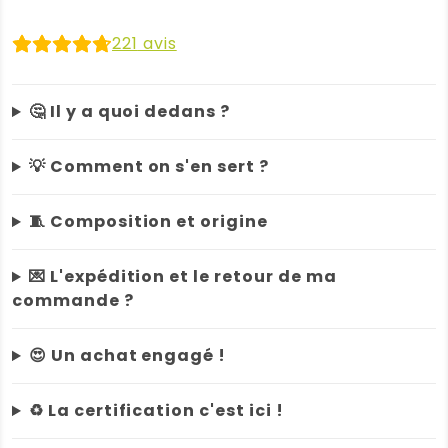
Brill'tout
initial
actuel
:
221
avis
faire
était :
est :
ses
vitres
49,80 €.
37,35 €.
🤔 Il y a quoi dedans ?
à
l’eau
💡 Comment on s'en sert ?
🧵 Composition et origine
💌 L'expédition et le retour de ma
commande ?
😍 Un achat engagé !
♻️ La certification c'est ici !