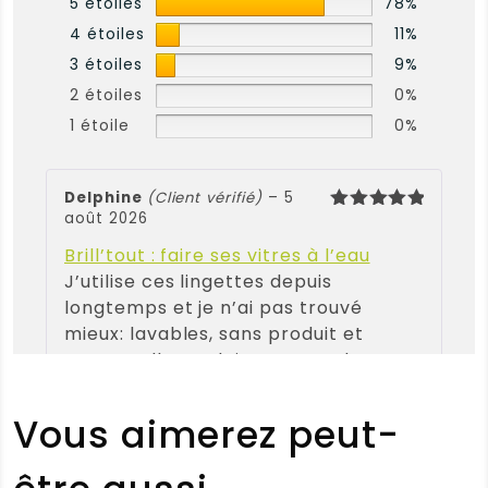
5 étoiles
78%
4 étoiles
11%
3 étoiles
9%
2 étoiles
0%
1 étoile
0%
Delphine
(Client vérifié)
–
5
août 2026
Note
5
sur 5
Brill’tout : faire ses vitres à l’eau
J’utilise ces lingettes depuis
longtemps et je n’ai pas trouvé
mieux: lavables, sans produit et
surtout elles ne laissent pas de trace
!
Vous aimerez peut-
Note :
5 / 5
(0)
(0)