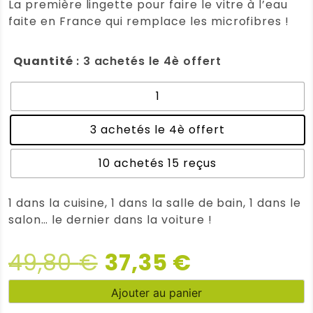
La première lingette pour faire le vitre à l’eau
faite en France qui remplace les microfibres !
Quantité
: 3 achetés le 4è offert
1
3 achetés le 4è offert
10 achetés 15 reçus
1 dans la cuisine, 1 dans la salle de bain, 1 dans le
salon… le dernier dans la voiture !
Le
Le
49,80
€
37,35
€
quantité
prix
prix
Ajouter au panier
de