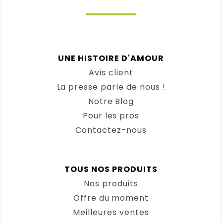
J’en ai offert à toute ma famille
Note :
5 / 5
(0)
(0)
UNE HISTOIRE D'AMOUR
Avis client
Catherine
(Client vérifié)
–
17
août 2025
La presse parle de nous !
Note
5
sur 5
Notre Blog
Brill’tout : faire ses vitres à l’eau
Les premiers essais sont très
Pour les pros
concluants.
Contactez-nous
Tout brille avec brill’tout !
Note :
5 / 5
TOUS NOS PRODUITS
(0)
(0)
Nos produits
Offre du moment
LAURENCE
(Client vérifié)
–
11
Meilleures ventes
août 2025
Note
5