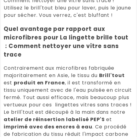
Comment nettoyer une vitre sans trace !
Utilisez le brill'tout bleu pour laver, puis le jaune
pour sécher. Vous verrez, c'est bluffant !
Anne GAINEAU
(Client vérifié)
–
30 septembre 2025
Note
5
Quel avantage par rapport aux
sur 5
Brill’tout : faire ses vitres à l’eau
microfibres pour La lingette brille tout
Un indispensable du ménage chez
: Comment nettoyer une vitre sans
moi
trace
Note :
5 / 5
Contrairement aux microfibres fabriquée
(0)
(0)
majoritairement en Asie, le tissu du
Brill'tout
est
produit en France
, il est transformé en
Laure TRAMHEL
(Client vérifié)
tissu uniquement avec de l'eau pulsée en circuit
–
22 septembre 2025
Note
5
fermé. Tout aussi efficace, mais beaucoup plus
sur 5
vertueux pour ces lingettes vitres sans traces !
Brill’tout : faire ses vitres à l’eau
Le brill'tout est découpé à la main dans notre
Commande envoyé très rapidement
atelier de réinsertion labelisé PEP'S
et
avec un cadeau surprise à l’intérieur!
imprimé avec des encres à eau
. Ce procédé
Merci pour cette belle attention 🙂
de fabrication du tissu réduit l'impact carbone