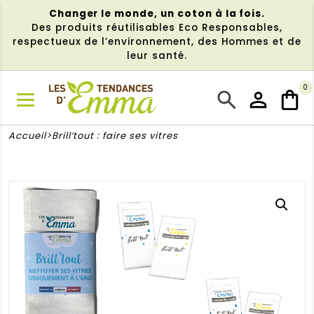
Aller
Changer le monde, un coton à la fois.
au
Des produits réutilisables Eco Responsables,
contenu
respectueux de l’environnement, des Hommes et de
leur santé.
0
NU
Accueil
Brill’tout : faire ses vitres