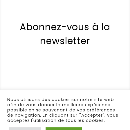
Merci encore
Note :
5 / 5
Abonnez-vous à la
(0)
(0)
newsletter
Denise
(Client vérifié)
–
9 août
2025
Note
5
sur 5
Brill’tout : faire ses vitres à l’eau
Commande reçue très rapidement,
emballage réaliser avec grand soin.
Les produits recus respirent le
respect de la nature et la qualité.
Bravo
Nous utilisons des cookies sur notre site web
afin de vous donner la meilleure expérience
Note :
5 / 5
possible en se souvenant de vos préférences
de navigation. En cliquant sur ''Accepter", vous
(0)
(0)
acceptez l'utilisation de tous les cookies.