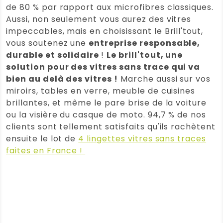
Note :
5 / 5
de 80 % par rapport aux microfibres classiques.
Aussi, non seulement vous aurez des vitres
(0)
(0)
impeccables, mais en choisissant le Brill'tout,
vous soutenez une
entreprise responsable,
Blandine
(Client vérifié)
–
3
durable et solidaire
!
Le brill'tout, une
septembre 2025
Note
5
solution pour des vitres sans trace qui va
sur 5
Brill’tout : faire ses vitres à l’eau
bien au delà des vitres !
Marche aussi sur vos
Je n’arrivais jamais à faire mes vitres
miroirs, tables en verre, meuble de cuisines
correctement, sans traces.
brillantes, et même le pare brise de la voiture
Maintenant c’est tellement facile,
ou la visière du casque de moto. 94,7 % de nos
gratifiant et sans aucun produit… le
clients sont tellement satisfaits qu'ils rachètent
top !
ensuite le lot de
4 lingettes vitres sans traces
faites en France !
Note :
5 / 5
(0)
(0)
Genevieve
(Client vérifié)
–
2
septembre 2025
Note
5
sur 5