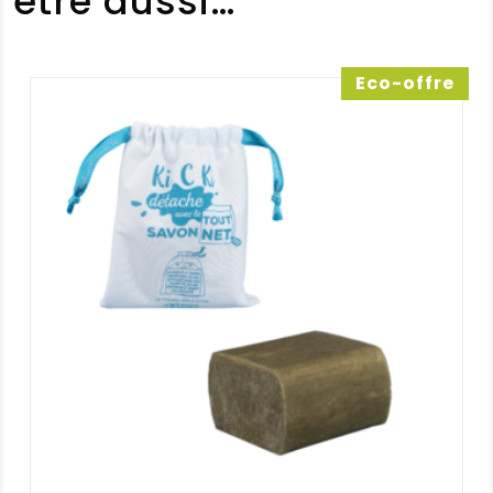
être aussi…
Elise
(Client vérifié)
–
5 août
2026
Note
5
Eco-offre
sur 5
Brill’tout : faire ses vitres à l’eau
Note :
5 / 5
(0)
(0)
Sylvie P.
(Client vérifié)
–
4
août 2026
Note
5
sur 5
Brill’tout : faire ses vitres à l’eau
1er dans mon top 10. Sans produit,
sans traces, sans polluer….que dire à
part GÉNIAL !
Note :
5 / 5
(0)
(0)