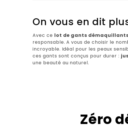
Note :
5 / 5
On vous en dit plu
Céline Braneyre
(Client vérifié)
–
6 f
Avec ce
lot de gants démaquillant
responsable. A vous de choisir le nomb
Gants de démaquillage
incroyable. Idéal pour les peaux sensib
Note :
5 / 5
ces gants sont conçus pour durer :
ju
une beauté au naturel.
Alison
(Client vérifié)
–
5 février 2026
Gants de démaquillage
Très pratique et taille parfaite
Note :
5 / 5
Zéro d