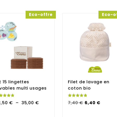
Eco-offre
Eco-o
i 2026
t 15 lingettes
Filet de lavage en
our le visage
vables multi usages
coton bio
te
Note
Plage
Le
Le
3,50
€
–
35,00
€
7,40
€
6,40
€
85
4.88
r 5
sur 5
de
prix
prix
prix :
initial
actuel