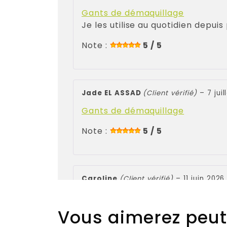
Gants de démaquillage
Je les utilise au quotidien depuis
Note :
5 / 5
Jade EL ASSAD
(Client vérifié)
–
7 jui
Gants de démaquillage
Note :
5 / 5
Caroline
(Client vérifié)
–
11 juin 2026
Gants de démaquillage
Vous aimerez peut
Note :
5 / 5