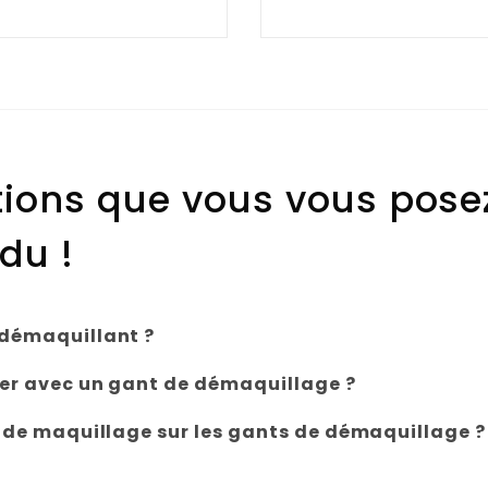
 2026
33,50 €
était :
est :
à
7,40 €.
6,40 €.
35,00 €
aquillage
stions que vous vous posez
rs 2026
du !
démaquillant ?
r avec un gant de démaquillage ?
 2026
 de maquillage sur les gants de démaquillage ?