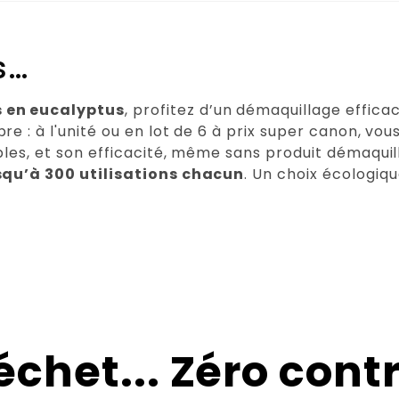
s…
évrier 2026
s en eucalyptus
, profitez d’un démaquillage effica
re : à l'unité ou en lot de 6 à prix super canon, vou
les, et son efficacité, même sans produit démaquillant
squ’à 300 utilisations chacun
. Un choix écologiq
échet... Zéro contr