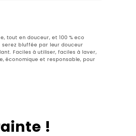
(0)
(0)
ce, tout en douceur, et 100 % eco
Note
5
s serez bluffée par leur douceur
sur 5
. Faciles à utiliser, faciles à laver,
ue, économique et responsable, pour
(0)
(0)
Note
5
sur 5
ainte !
(0)
(0)