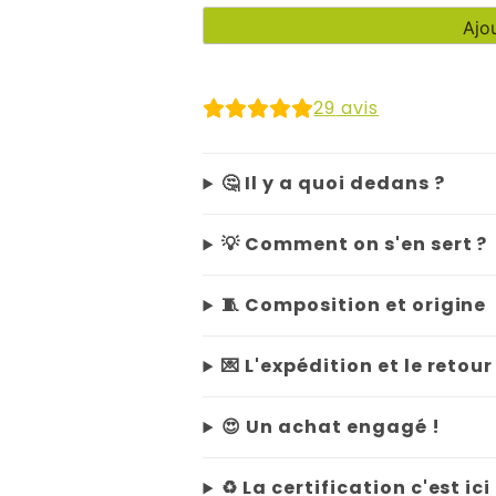
quantité
prix
p
Ajo
de
Gants
initial
a
de
29
avis
démaquillage
était :
e
18,80 €.
1
🤔 Il y a quoi dedans ?
💡 Comment on s'en sert ?
🧵 Composition et origine
💌 L'expédition et le ret
😍 Un achat engagé !
♻️ La certification c'est ici 