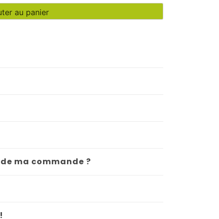
rix
uter au panier
ctuel
st :
4,10 €.
our de ma commande ?
!