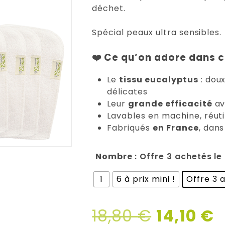
déchet.
Spécial peaux ultra sensibles.
❤️
Ce qu’on adore dans c
Le
tissu eucalyptus
: doux
délicates
Leur
grande efficacité
av
Lavables en machine, réuti
Fabriqués
en France
, dans
Nombre
: Offre 3 achetés le
1
6 à prix mini !
Offre 3 
Le
L
18,80
€
14,10
€