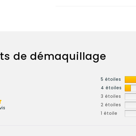
ts de démaquillage
5 étoiles
4 étoiles
3 étoiles
2 étoiles
vis
1 étoile