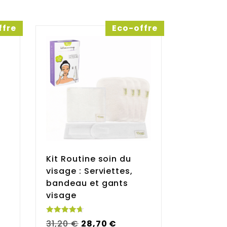
(0)
(0)
ffre
Eco-offre
Note
5
sur 5
(0)
(0)
Note
5
sur 5
Kit Routine soin du
visage : Serviettes,
bandeau et gants
visage
(0)
(0)
Note
Le
Le
31,20
€
28,70
€
4.75