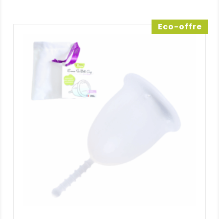
prix :
14,70 €
à
Eco-offre
61,70 €