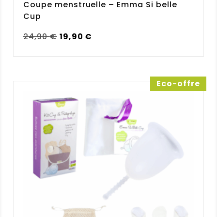
Coupe menstruelle – Emma Si belle
Cup
Le
Le
24,90
€
19,90
€
prix
prix
initial
actuel
était :
est :
24,90 €.
19,90 €.
Eco-offre