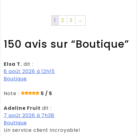
prix :
20,35 €
à
1
2
3
→
29,40 €
150 avis sur “
Boutique
”
Elsa T.
dit :
8 août 2026 à 12h15
Boutique
Note :
5 / 5
Adeline Fruit
dit :
7 août 2026 à 7h38
Boutique
Un service client incroyable!