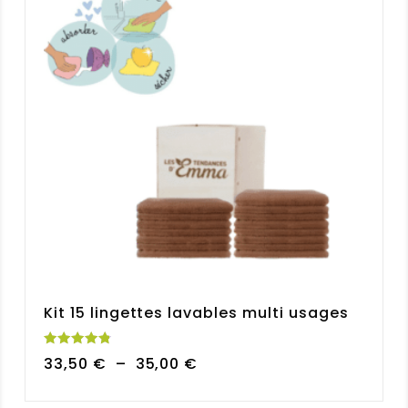
Kit 15 lingettes lavables multi usages
Note
Plage
33,50
€
–
35,00
€
4.85
sur 5
de
prix :