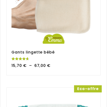
Gants lingette bébé
Note
Plage
15,70
€
–
67,00
€
4.70
sur 5
de
prix :
15,70 €
à
Eco-offre
67,00 €