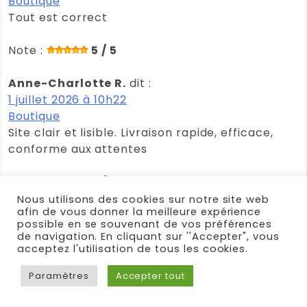
Boutique
Tout est correct
Note :
5 / 5
Anne-Charlotte R.
dit :
1 juillet 2026 à 10h22
Boutique
Site clair et lisible. Livraison rapide, efficace,
conforme aux attentes
Note :
5 / 5
Nous utilisons des cookies sur notre site web
afin de vous donner la meilleure expérience
Anonyme
dit :
possible en se souvenant de vos préférences
30 juin 2026 à 9h56
de navigation. En cliquant sur ''Accepter", vous
Boutique
acceptez l'utilisation de tous les cookies.
Paramètres
Accepter tout
Note :
5 / 5