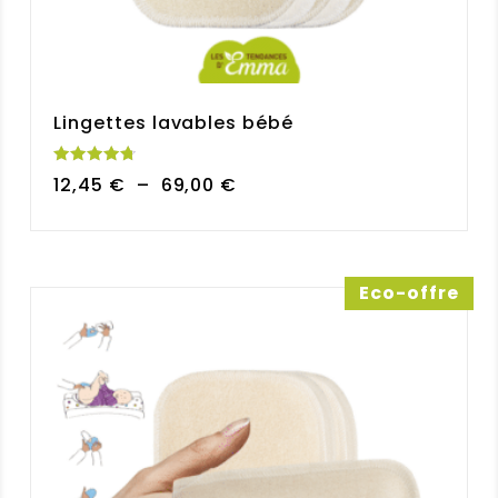
Lingettes lavables bébé
Note
Plage
12,45
€
–
69,00
€
4.81
sur 5
de
prix :
12,45 €
à
Eco-offre
69,00 €