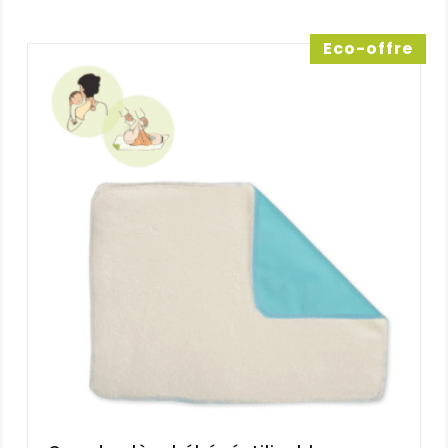
33,50 €
à
Eco-offre
35,00 €