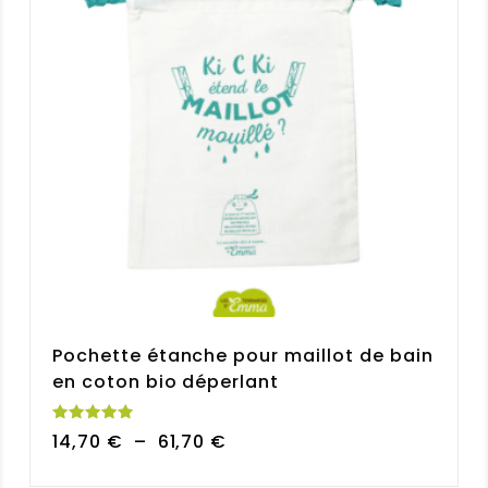
Pochette étanche pour maillot de bain
en coton bio déperlant
Note
Plage
14,70
€
–
61,70
€
5.00
sur 5
de