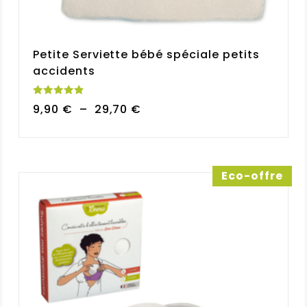
Petite Serviette bébé spéciale petits
accidents
Note
Plage
9,90
€
–
29,70
€
4.92
sur 5
de
prix :
9,90 €
à
Eco-offre
29,70 €