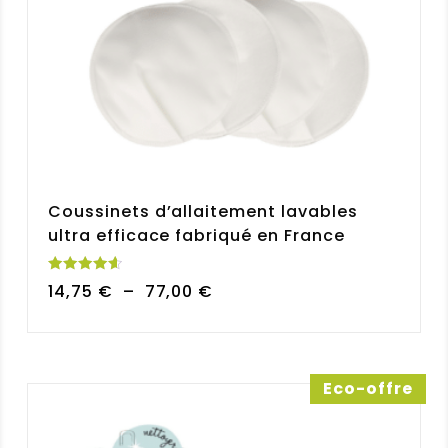
Coussinets d’allaitement lavables
ultra efficace fabriqué en France
Note
Plage
14,75
€
–
77,00
€
4.64
sur 5
de
prix :
14,75 €
à
Eco-offre
77,00 €