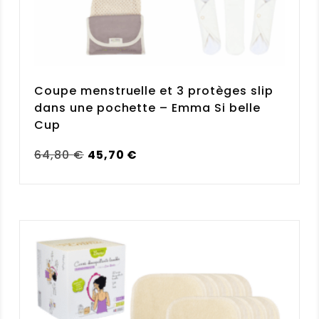
Coupe menstruelle et 3 protèges slip
dans une pochette – Emma Si belle
Cup
Le
Le
64,80
€
45,70
€
prix
prix
initial
actuel
était :
est :
64,80 €.
45,70 €.