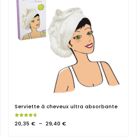
Serviette à cheveux ultra absorbante
Note
Plage
20,35
€
–
29,40
€
4.76
sur 5
de