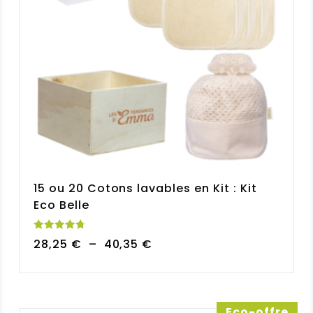
15 ou 20 Cotons lavables en Kit : Kit
Eco Belle
Note
Plage
28,25
€
–
40,35
€
4.77
sur 5
de
prix :
28,25 €
à
Eco-offre