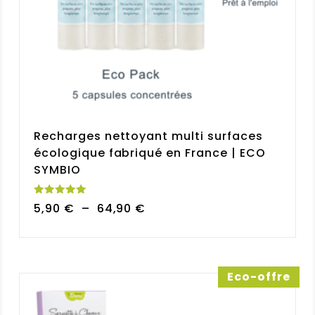
Recharges nettoyant multi surfaces
écologique fabriqué en France | ECO
SYMBIO
Note
Plage
5,90
€
–
64,90
€
5.00
sur 5
de
prix :
5,90 €
à
Eco-offre
64,90 €