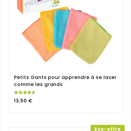
Petits Gants pour apprendre à se laver
comme les grands
Note
13,50
€
4.63
sur 5
Eco-offre