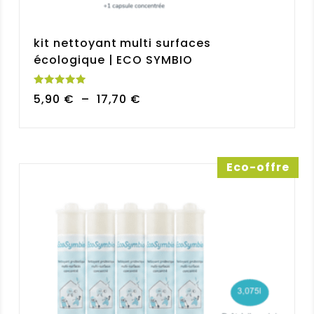
kit nettoyant multi surfaces
écologique | ECO SYMBIO
Note
Plage
5,90
€
–
17,70
€
5.00
sur 5
de
prix :
5,90 €
à
Eco-offre
17,70 €